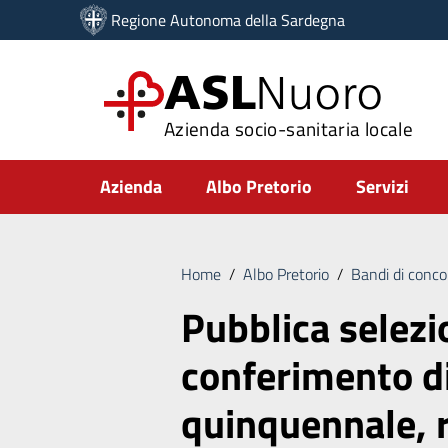
Vai ai contenuti
Regione Autonoma della Sardegna
Vai al menu di navigazione
Vai al footer
ASL
Nuoro
Azienda socio-sanitaria locale
Submenu
Azienda
Albo Pretorio
Servizi
Home
/
Albo Pretorio
/
Bandi di conco
Pubblica selezio
conferimento di
quinquennale, r