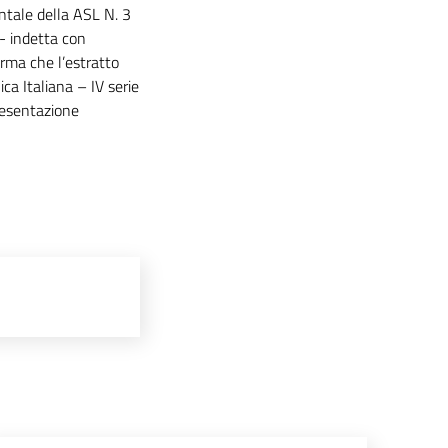
ntale della ASL N. 3
- indetta con
ma che l’estratto
ca Italiana – IV serie
resentazione