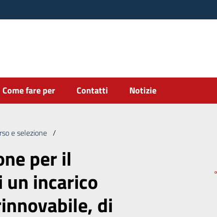
Come fare per
Contatti
Notizie
rso e selezione
/
Pubblica selezione per il conferimento di un inca
ne per il
 un incarico
innovabile, di