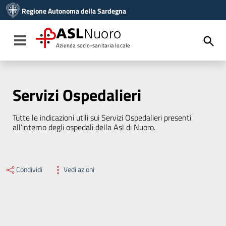
Vai ai contenuti
Regione Autonoma della Sardegna
Vai al menu di navigazione
Vai al footer
ASL
Nuoro
Toggle navigation
Azienda socio-sanitaria locale
Servizi Ospedalieri
Tutte le indicazioni utili sui Servizi Ospedalieri presenti
all’interno degli ospedali della Asl di Nuoro.
Condividi
Vedi azioni