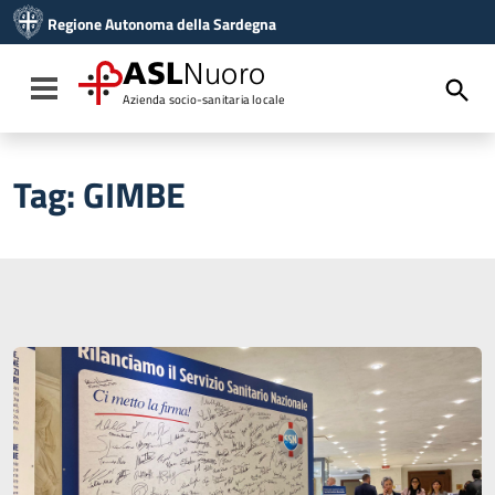
Vai ai contenuti
Regione Autonoma della Sardegna
Vai al menu di navigazione
Vai al footer
ASL
Nuoro
Toggle navigation
Azienda socio-sanitaria locale
Tag:
GIMBE