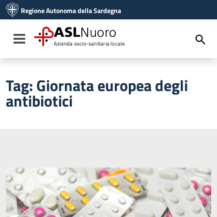
Vai ai contenuti
Regione Autonoma della Sardegna
Vai al menu di navigazione
Vai al footer
ASL
Nuoro
Toggle navigation
Azienda socio-sanitaria locale
Tag:
Giornata europea degli
antibiotici