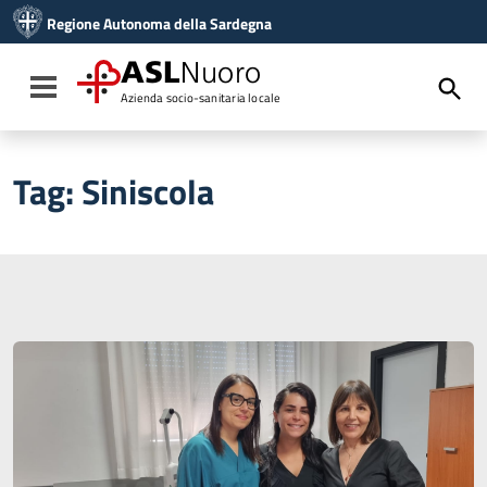
Vai ai contenuti
Regione Autonoma della Sardegna
Vai al menu di navigazione
Vai al footer
ASL
Nuoro
Toggle navigation
Azienda socio-sanitaria locale
Tag:
Siniscola