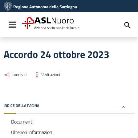
Vai ai contenuti
Regione Autonoma della Sardegna
Vai al menu di navigazione
Vai al footer
ASL
Nuoro
Toggle navigation
Azienda socio-sanitaria locale
Accordo 24 ottobre 2023
Condividi
Vedi azioni
INDICE DELLA PAGINA
Documenti
Ulteriori informazioni