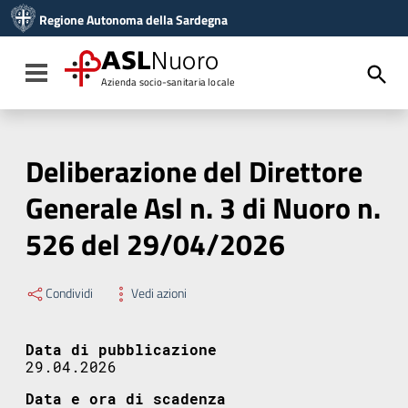
Vai ai contenuti
Regione Autonoma della Sardegna
Vai al menu di navigazione
Vai al footer
ASL
Nuoro
Toggle navigation
Azienda socio-sanitaria locale
Deliberazione del Direttore
Generale Asl n. 3 di Nuoro n.
526 del 29/04/2026
Condividi
Vedi azioni
Data di pubblicazione
29.04.2026
Data e ora di scadenza