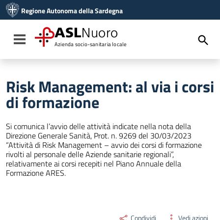
Vai ai contenuti
Regione Autonoma della Sardegna
Vai al menu di navigazione
Vai al footer
ASL
Nuoro
Toggle navigation
Azienda socio-sanitaria locale
Risk Management: al via i corsi
di formazione
Si comunica l’avvio delle attività indicate nella nota della
Direzione Generale Sanità, Prot. n. 9269 del 30/03/2023
“Attività di Risk Management – avvio dei corsi di formazione
rivolti al personale delle Aziende sanitarie regionali”,
relativamente ai corsi recepiti nel Piano Annuale della
Formazione ARES.
Condividi
Vedi azioni