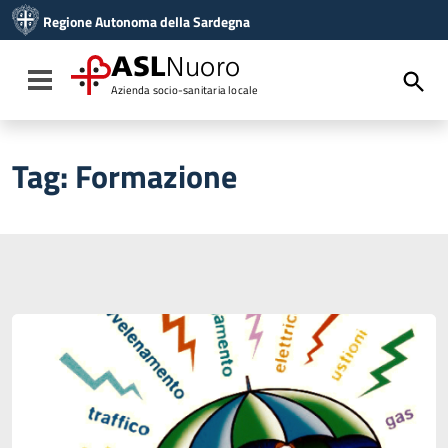
Vai ai contenuti
Regione Autonoma della Sardegna
Vai al menu di navigazione
Vai al footer
ASL
Nuoro
Toggle navigation
Azienda socio-sanitaria locale
Tag:
Formazione